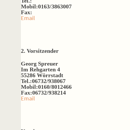
Tel.:
Mobil:0163/3863007
Fax:
Email
2. Vorsitzender
Georg Spreuer
Im Rehgarten 4
55286 Wörrstadt
Tel.:06732/938067
Mobil:0160/8012466
Fax:06732/938214
Email